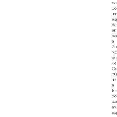
co
c
u
es
de
en
pa
a
Zo
No
do
Re
O
nú
mo
a
fo
do
pa
as
ex