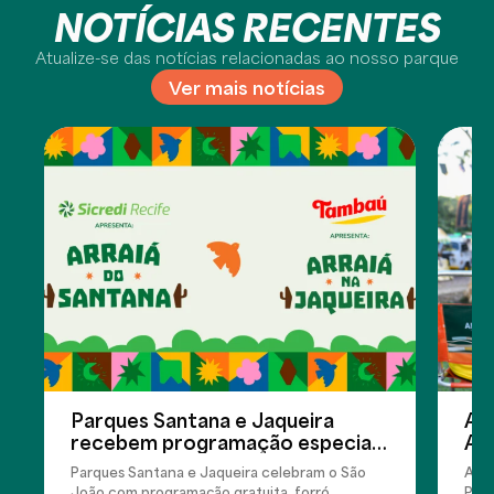
NOTÍCIAS RECENTES
Atualize-se das notícias relacionadas ao nosso parque
Ver mais notícias
Parques Santana e Jaqueira
Ar
recebem programação especial
Ap
de São João com forró,
de 
Parques Santana e Jaqueira celebram o São
Aren
quadrilhas e atividades para toda
Re
João com programação gratuita, forró,
Parq