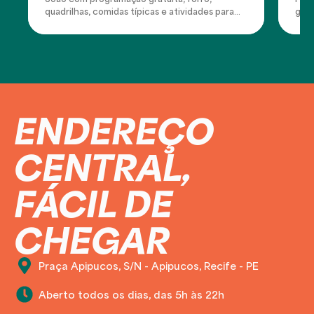
a família
quadrilhas, comidas típicas e atividades para...
gast
ENDEREÇO
CENTRAL,
FÁCIL DE
CHEGAR
Praça Apipucos, S/N - Apipucos, Recife - PE
Aberto todos os dias, das 5h às 22h