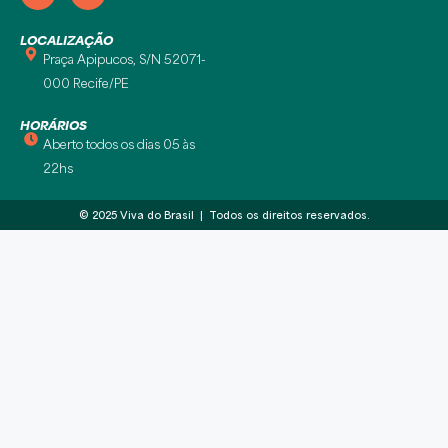
LOCALIZAÇÃO
Praça Apipucos, S/N 52071-
000 Recife/PE
HORÁRIOS
Aberto todos os dias 05 às
22hs
© 2025 Viva do Brasil | Todos os direitos reservados.