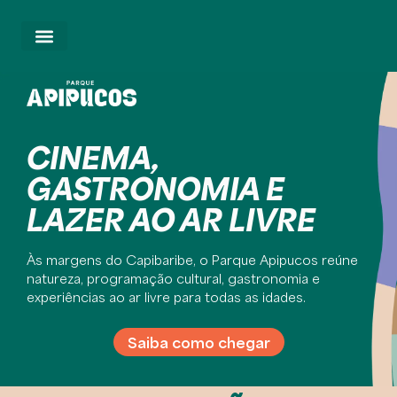
Notícias
egulamento
spaços Viva
que Dona Lindu
CINEMA,
que da Jaqueira
GASTRONOMIA E
rque Santana
iBT
LAZER AO AR LIVRE
u Cine Copan
iva do Brasil
Às margens do Capibaribe, o Parque Apipucos reúne
natureza, programação cultural, gastronomia e
experiências ao ar livre para todas as idades.
Saiba como chegar