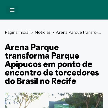
Notícias
Regulamento
Espaços Viva
Página inicial
Notícias
Arena Parque transform
a Parque Apipucos em ponto de encontro de torce
Parque Dona Lindu
dores do Brasil no Recife
Arena Parque
Parque da Jaqueira
Parque Santana
transforma Parque
iBT
Apipucos em ponto de
Nu Cine Copan
Viva do Brasil
encontro de torcedores
do Brasil no Recife